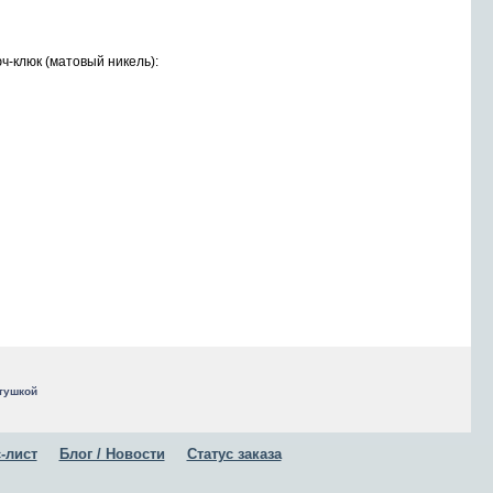
-клюк (матовый никель):
ртушкой
-лист
Блог / Новости
Статус заказа