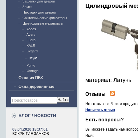
Защелки для дверей
Цилиндровый мех
Замки
Накладки для дверей
Cантехнические фиксаторы
Цилиндровые механизмы
Apecs
Avers
Fuaro
KALE
Livgard
MSM
Punto
Vantage
Окна из ПВХ
материал: Латунь
Окна деревянные
Отзывы
Нет отзывов об этом продукт
Написать отзыв
БЛОГ / НОВОСТИ
Есть вопросы?
08.04.2020 18:37:01
Вы можете задать нам вопро
ВСКРЫТИЕ ЗАМКОВ
Имя: