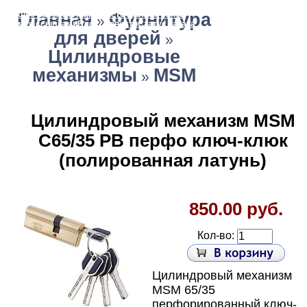
Главная страница
Зарегистрироваться
Корзина
Вход с паролем
Главная
Прайс-лист
Фурнитура
Обратная связь
»
Обмен ссылками
Блог / Новости
Статус заказа
для дверей
»
Цилиндровые
механизмы
MSM
»
Цилиндровый механизм MSM
C65/35 PB перфо ключ-клюк
(полированная латунь)
850.00 руб.
Кол-во:
Цилиндровый механизм
MSM 65/35
перфорированный ключ-