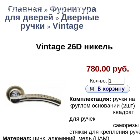
Главная страница
Зарегистрироваться
Корзина
Вход с паролем
Главная
Прайс-лист
Фурнитура
Обратная связь
»
Обмен ссылками
Блог / Новости
Статус заказа
для дверей
Дверные
»
ручки
Vintage
»
Vintage 26D никель
780.00 руб.
Кол-во:
Комплектация:
ручки на
круглом основании (2шт)
квадрат
для ручек
саморезы 
стяжки для крепления руч
Материал:
цинк, алюминий, медь (ЦАМ)